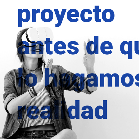
proyecto
antes de q
lo hagamo
realidad