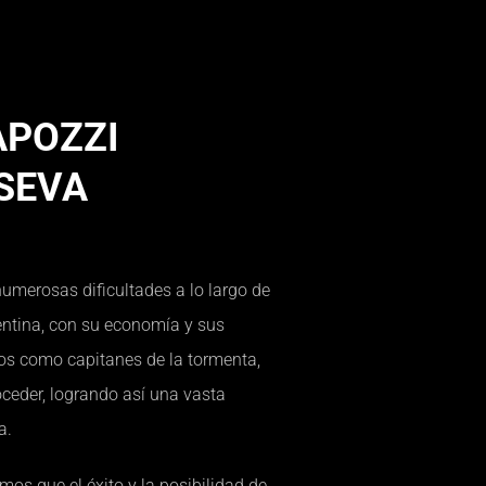
POZZI
SEVA
umerosas dificultades a lo largo de
entina, con su economía y sus
os como capitanes de la tormenta,
roceder, logrando así una vasta
ia.
os que el éxito y la posibilidad de