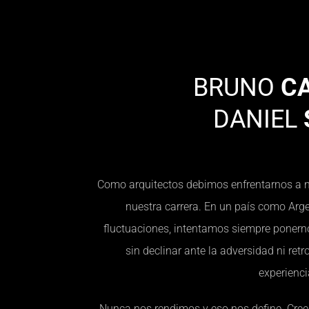
BRUNO
CA
DANIEL
Como arquitectos debimos enfrentarnos a n
nuestra carrera. En un país como Arg
fluctuaciones, intentamos siempre ponern
sin declinar ante la adversidad ni ret
experienc
Nunca nos rendimos y eso nos define. Creem