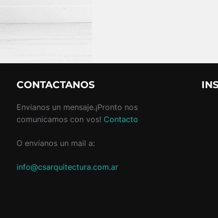
CONTACTANOS
IN
Envianos un mensaje.¡Pronto nos
comunicamos con vos!
Contacto
O envíanos un mail a:
info@csarquitectura.com.ar